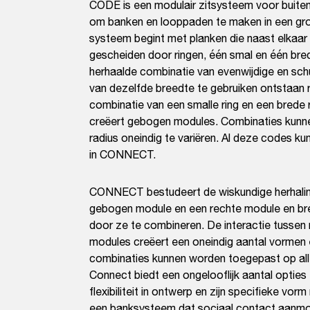
CODE is een modulair zitsysteem voor buiten
om banken en looppaden te maken in een gro
systeem begint met planken die naast elkaar 
gescheiden door ringen, één smal en één bred
herhaalde combinatie van evenwijdige en sch
van dezelfde breedte te gebruiken ontstaan
combinatie van een smalle ring en een brede 
creëert gebogen modules. Combinaties kunn
radius oneindig te variëren. Al deze codes k
in CONNECT.
CONNECT bestudeert de wiskundige herhali
gebogen module en een rechte module en bre
door ze te combineren. De interactie tussen
modules creëert een oneindig aantal vormen e
combinaties kunnen worden toegepast op a
Connect biedt een ongelooflijk aantal optie
flexibiliteit in ontwerp en zijn specifieke 
een banksysteem dat sociaal contact aanmo