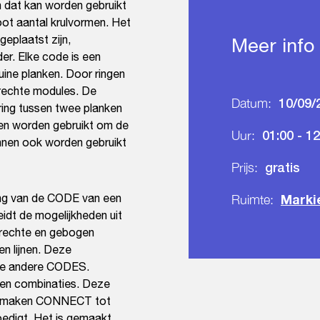
 dat kan worden gebruikt
ot aantal krulvormen. Het
geplaatst zijn,
Meer info
er. Elke code is een
uine planken. Door ringen
 rechte modules. De
10/09/
Datum:
ring tussen twee planken
en worden gebruikt om de
01:00 - 12
Uur:
unnen ook worden gebruikt
gratis
Prijs:
ng van de CODE van een
Marki
Ruimte:
idt de mogelijkheden uit
 rechte en gebogen
n lijnen. Deze
lle andere CODES.
s en combinaties. Deze
vorm maken CONNECT tot
edigt. Het is gemaakt