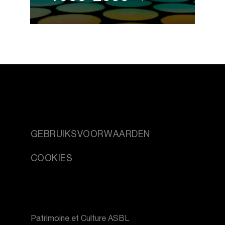
GEBRUIKSVOORWAARDEN
COOKIES
Patrimoine et Culture ASBL