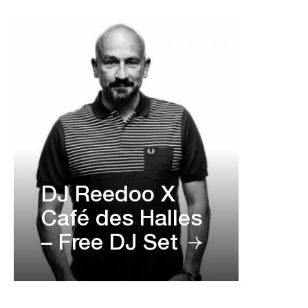
DJ Reedoo X
Café des Halles
– Free DJ Set