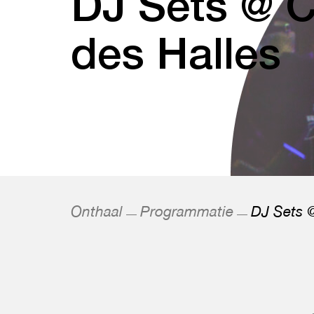
DJ Sets @ C
des Halles
Onthaal
Programmatie
DJ Sets @