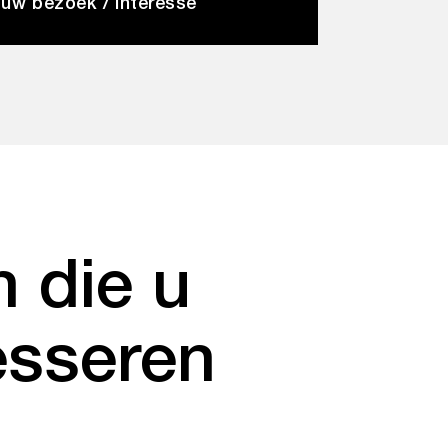
 uw bezoek / interesse
 die u
esseren