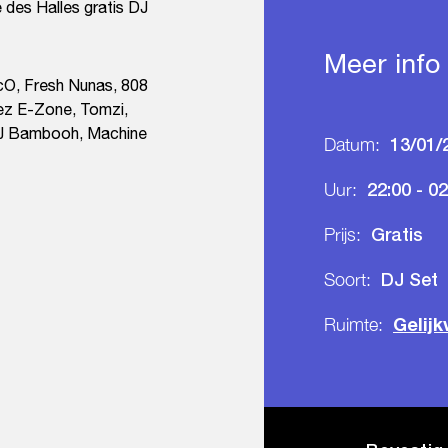
 des Halles gratis DJ
Meer info
scO, Fresh Nunas, 808
ez E-Zone, Tomzi,
DJ Bambooh, Machine
13/01/
Datum:
22:00 - 02
Uur:
Gratis
Prijs:
DJ Set
Soort:
Gelijk
Ruimte: