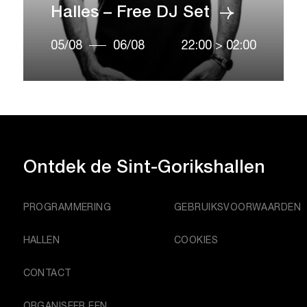
Halles – Free DJ Set
05/08
06/08
22:00
>
02:00
Ontdek de
Sint-Gorikshallen
PROGRAMMERING
GEBRUIKSVOORWAARDEN
HALLEN
COOKIES
CONTACT
ORGANISEER EEN