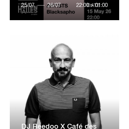
25/07
26/07
22:00
>
01:00
DJ Reedoo X Café des